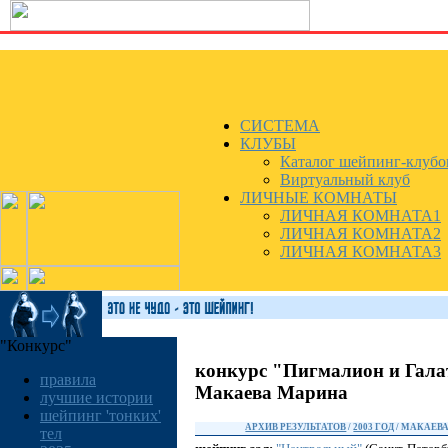
СИСТЕМА
КЛУБЫ
Каталог шейпинг-клубо
Виртуальный клуб
ЛИЧНЫЕ КОМНАТЫ
ЛИЧНАЯ КОМНАТА1
ЛИЧНАЯ КОМНАТА2
ЛИЧНАЯ КОМНАТА3
"Конкурс"
конкурс "Пигмалион и Гала
правила
Макаева Марина
лучшие истории
шейпинг 'тонких'
АРХИВ РЕЗУЛЬТАТОВ
/
2003 ГОД
/ МАКАЕВ
тел