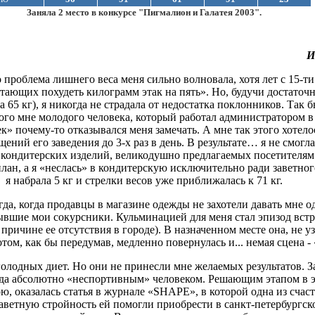
Заняла 2 место в конкурсе "Пигмалион и Галатея 2003".
И
о проблема лишнего веса меня cильно волновала, хотя лет с 15-ти
тающих похудеть килограмм этак на пять». Но, будучи достаточ
ла 65 кг), я никогда не страдала от недостатка поклонников. Так
ого мне молодого человека, который работал администратором в
к» почему-то отказывался меня замечать. А мне так этого хотело
щений его заведения до 3-х раз в день. В результате… я не смог
кондитерских изделий, великодушно предлагаемых посетителям 
ан, а я «неслась» в кондитерскую исключительно ради заветного
я набрала 5 кг и стрелки весов уже приближалась к 71 кг.
да, когда продавцы в магазине одежды не захотели давать мне о
ывшие мои сокурсники. Кульминацией для меня стал эпизод встр
причине ее отсутствия в городе). В назначенном месте она, не уз
ом, как бы передумав, медленно повернулась и... немая сцена - 
олодных диет. Но они не принесли мне желаемых результатов. За
егда абсолютно «неспортивным» человеком. Решающим этапом в 
, оказалась статья в журнале «SНАРЕ», в которой одна из счас
заветную стройность ей помогли приобрести в санкт-петербургс