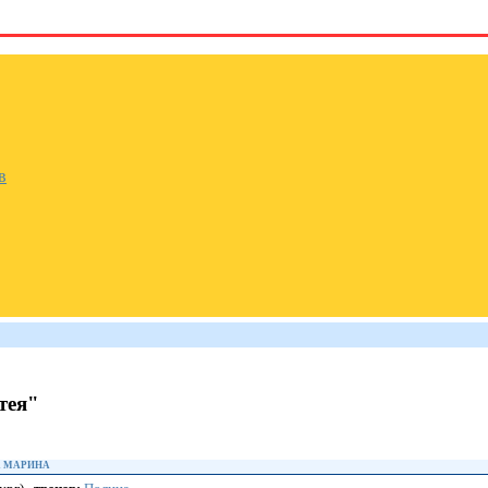
в
тея"
А МАРИНА