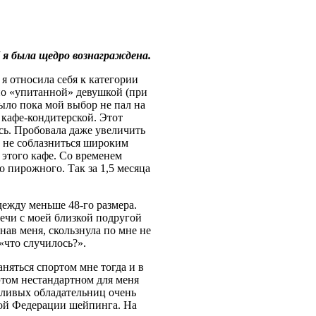
 я была щедро вознаграждена.
 я относила себя к категории
но «упитанной» девушкой (при
 было пока мой выбор не пал на
 кафе-кондитерской. Этот
сь. Пробовала даже увеличить
ла не соблазниться широким
этого кафе. Со временем
 пирожного. Так за 1,5 месяца
дежду меньше 48-го размера.
ечи с моей близкой подругой
нав меня, скользнула по мне не
«что случилось?».
няться спортом мне тогда и в
этом нестандартном для меня
тливых обладательниц очень
кой Федерации шейпинга. На