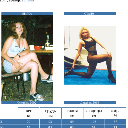
ург) ,
тренер:
Полина
БЫЛО :
СТАЛО :
Октябрь 2002
Декабрь 2003
вес
грудь
талия
ягодицы
жира
кг
см
см
см
%
О
70
93
69
103
37
56
91
61
91
23
ЛО