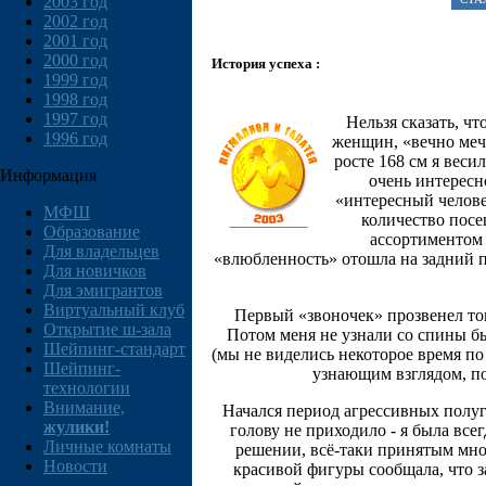
2003 год
2002 год
2001 год
2000 год
История успеха :
1999 год
1998 год
1997 год
Нельзя сказать, чт
1996 год
женщин, «вечно меч
росте 168 см я веси
Информация
очень интересн
«интересный челове
МФШ
количество посе
Образование
ассортиментом 
Для владельцев
«влюбленность» отошла на задний пл
Для новичков
Для эмигрантов
Виртуальный клуб
Первый «звоночек» прозвенел тог
Открытие ш-зала
Потом меня не узнали со спины б
Шейпинг-стандарт
(мы не виделись некоторое время по 
Шейпинг-
узнающим взглядом, пот
технологии
Внимание,
Начался период агрессивных полуг
жулики!
голову не приходило - я была вс
Личные комнаты
решении, всё-таки принятым мною
Новости
красивой фигуры сообщала, что 