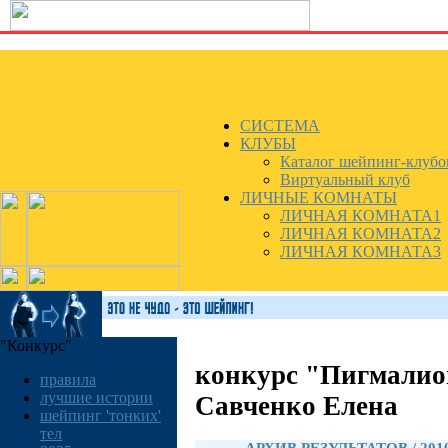
СИСТЕМА
КЛУБЫ
Каталог шейпинг-клубо
Виртуальный клуб
ЛИЧНЫЕ КОМНАТЫ
ЛИЧНАЯ КОМНАТА1
ЛИЧНАЯ КОМНАТА2
ЛИЧНАЯ КОМНАТА3
"Конкурс"
конкурс "Пигмалио
правила
лучшие истории
Савченко Елена
шейпинг 'тонких'
тел