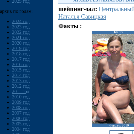
АРХИВ РЕЗУЛЬТАТОВ
/
201
2025 год
шейпинг-зал:
Центральны
архив по годам:
Наталья Савицкая
2024 год
Факты :
2023 год
2022 год
БЫЛО :
2021 год
2020 год
2019 год
2018 год
2017 год
2016 год
2015 год
2014 год
2013 год
2012 год
2011 год
2010 год
2009 год
2008 год
2007 год
2006 год
2005 год
Февраль 2010
2004 год
вес