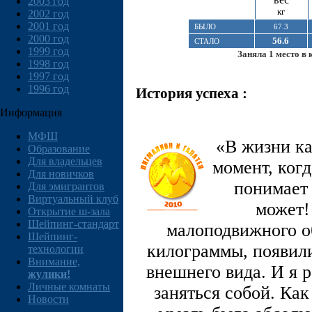
2003 год
кг
2002 год
2001 год
БЫЛО
67.3
2000 год
56.6
СТАЛО
1999 год
Заняла 1 место в 
1998 год
1997 год
1996 год
История успеха :
Информация
МФШ
«В жизни к
Образование
Для владельцев
момент, когд
Для новичков
понимает 
Для эмигрантов
Виртуальный клуб
может!
Открытие ш-зала
Шейпинг-стандарт
малоподвижного об
Шейпинг-
килограммы, появили
технологии
Внимание,
внешнего вида. И я 
жулики!
Личные комнаты
заняться собой. Как
Новости