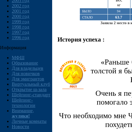
2003 год
кг
2002 год
2001 год
БЫЛО
94
2000 год
63.7
СТАЛО
1999 год
Заняла 2 место в 
1998 год
1997 год
1996 год
История успеха :
Информация
МФШ
«Раньше 
Образование
Для владельцев
толстой я б
Для новичков
Для эмигрантов
Виртуальный клуб
Открытие ш-зала
Очень я пе
Шейпинг-стандарт
Шейпинг-
помогало 
технологии
Внимание,
Что необходимо мне Ч
жулики!
Личные комнаты
похудет
Новости