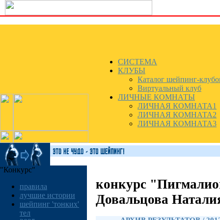
СИСТЕМА
КЛУБЫ
Каталог шейпинг-клубо
Виртуальный клуб
ЛИЧНЫЕ КОМНАТЫ
ЛИЧНАЯ КОМНАТА1
ЛИЧНАЯ КОМНАТА2
ЛИЧНАЯ КОМНАТА3
"Конкурс"
конкурс "Пигмалио
правила
лучшие истории
Довальцова Натали
шейпинг 'тонких'
тел