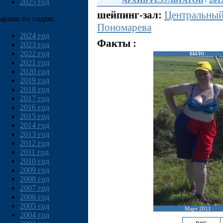
АРХИВ РЕЗУЛЬТАТОВ
/
201
2025 год
шейпинг-зал:
Центральны
архив по годам:
Пономарева
2024 год
Факты :
2023 год
2022 год
БЫЛО :
2021 год
2020 год
2019 год
2018 год
2017 год
2016 год
2015 год
2014 год
2013 год
2012 год
2011 год
2010 год
2009 год
2008 год
2007 год
2006 год
2005 год
Март 2011
2004 год
вес