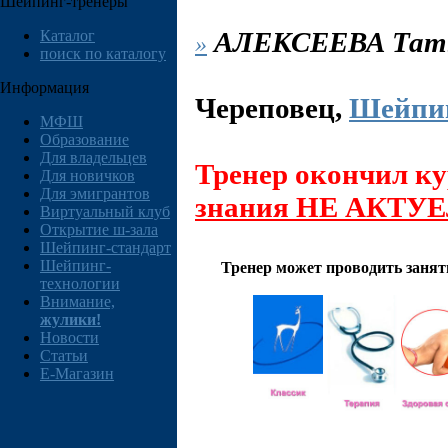
Шейпинг-тренеры
АЛЕКСЕЕВА
Тат
Каталог
»
поиск по каталогу
Информация
Череповец
,
Шейпин
МФШ
Образование
Для владельцев
Тренер окончил ку
Для новичков
Для эмигрантов
знания НЕ АКТУ
Виртуальный клуб
Открытие ш-зала
Шейпинг-стандарт
Шейпинг-
Тренер может проводить заня
технологии
Внимание,
жулики!
Новости
Статьи
E-Магазин