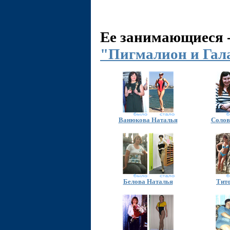
Ее занимающиеся 
"Пигмалион и Гал
Ванюкова Наталья
Солов
Белова Наталья
Тит