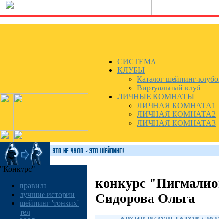
СИСТЕМА
КЛУБЫ
Каталог шейпинг-клубо
Виртуальный клуб
ЛИЧНЫЕ КОМНАТЫ
ЛИЧНАЯ КОМНАТА1
ЛИЧНАЯ КОМНАТА2
ЛИЧНАЯ КОМНАТА3
"Конкурс"
конкурс "Пигмалио
правила
лучшие истории
Сидорова Ольга
шейпинг 'тонких'
тел