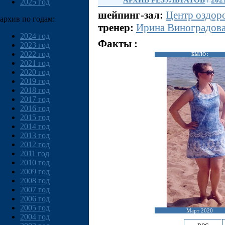
АРХИВ РЕЗУЛЬТАТОВ
/
202
2025 год
шейпинг-зал:
Центр оздор
архив по годам:
тренер:
Ирина Виноградов
2024 год
Факты :
2023 год
2022 год
БЫЛО :
2021 год
2020 год
2019 год
2018 год
2017 год
2016 год
2015 год
2014 год
2013 год
2012 год
2011 год
2010 год
2009 год
2008 год
2007 год
2006 год
2005 год
Март 2020
2004 год
вес