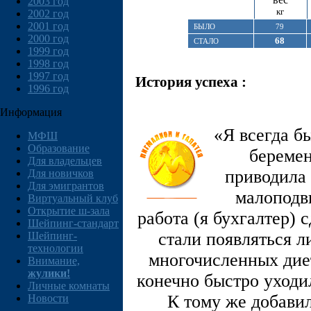
2003 год
кг
2002 год
2001 год
БЫЛО
79
2000 год
68
СТАЛО
1999 год
1998 год
1997 год
История успеха :
1996 год
Информация
«Я всегда б
МФШ
Образование
беремен
Для владельцев
приводила 
Для новичков
Для эмигрантов
малоподв
Виртуальный клуб
Открытие ш-зала
работа (я бухгалтер) 
Шейпинг-стандарт
стали появляться 
Шейпинг-
технологии
многочисленных дие
Внимание,
жулики!
конечно быстро уходил
Личные комнаты
К тому же добавил
Новости