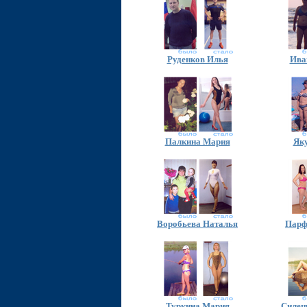
Руденков Илья
Ива
Палкина Мария
Як
Воробьева Наталья
Парф
Туркина Мария
Силец