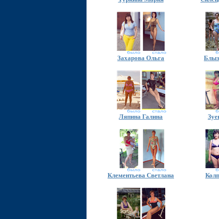
Захарова Ольга
Блыз
Ляпина Галина
Зуе
Клементьева Светлана
Колп