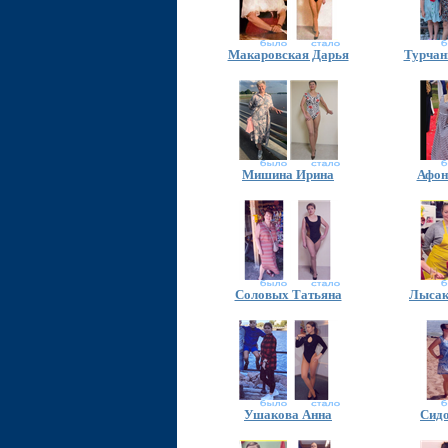
Макаровская Дарья
Турчан
Мишина Ирина
Афон
Соловых Татьяна
Лысак
Ушакова Анна
Сидо