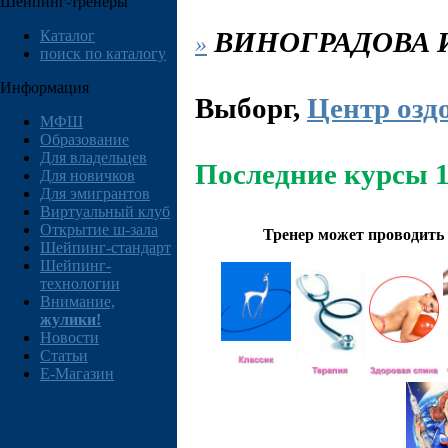
Шейпинг-тренеры
ВИНОГРАДОВА
И
Каталог
»
поиск по каталогу
Информация
Выборг
,
Центр озд
МФШ
Образование
Для владельцев
Последние курсы 1
Для новичков
Для эмигрантов
Виртуальный клуб
Открытие ш-зала
Тренер может проводить
Шейпинг-стандарт
Шейпинг-
технологии
Внимание,
жулики!
Новости
Статьи
E-Магазин