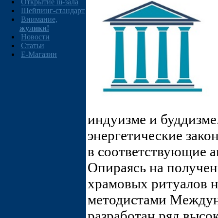
Открытие ш-зала
Шейпинг-стандарт
Внимание,
жулики!
Новости
Статьи
E-Магазин
индуизме и буддизме
энергетические зако
в соответствующие а
Опираясь на получен
храмовых ритуалов н
методистами Междун
разработан ряд выс