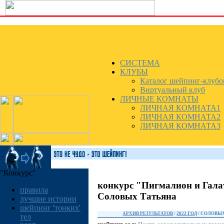
СИСТЕМА
КЛУБЫ
Каталог шейпинг-клубо
Виртуальный клуб
ЛИЧНЫЕ КОМНАТЫ
ЛИЧНАЯ КОМНАТА1
ЛИЧНАЯ КОМНАТА2
ЛИЧНАЯ КОМНАТА3
"Конкурс"
конкурс "Пигмалион и Гала
правила
Соловых Татьяна
лучшие истории
шейпинг 'тонких'
АРХИВ РЕЗУЛЬТАТОВ
/
2022 ГОД
/ СОЛОВЫ
тел