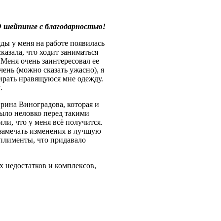
 шейпинге с благодарностью!
ды у меня на работе появилась
сказала, что ходит заниматься
 Меня очень заинтересовал ее
чень (можно сказать ужасно), я
бирать нравящуюся мне одежду.
.
рина Виноградова, которая и
было неловко перед такими
и, что у меня всё получится.
 замечать изменения в лучшую
мплименты, что придавало
их недостатков и комплексов,