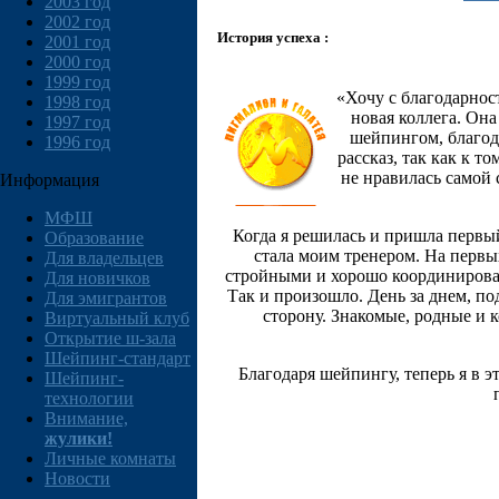
2003 год
2002 год
История успеха :
2001 год
2000 год
1999 год
«Хочу с благодарнос
1998 год
новая коллега. Она
1997 год
шейпингом, благода
1996 год
рассказ, так как к т
не нравилась самой 
Информация
МФШ
Когда я решилась и пришла первы
Образование
стала моим тренером. На первы
Для владельцев
стройными и хорошо координирован
Для новичков
Так и произошло. День за днем, по
Для эмигрантов
сторону. Знакомые, родные и к
Виртуальный клуб
Открытие ш-зала
Шейпинг-стандарт
Благодаря шейпингу, теперь я в э
Шейпинг-
технологии
Внимание,
жулики!
Личные комнаты
Новости