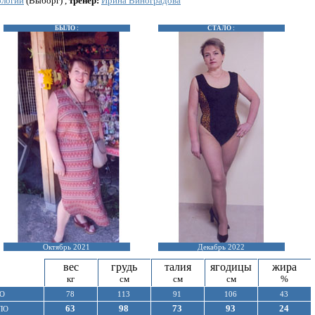
ологий
(Выборг) ,
тренер:
Ирина Виноградова
БЫЛО :
СТАЛО :
Октябрь 2021
Декабрь 2022
вес
грудь
талия
ягодицы
жира
кг
см
см
см
%
О
78
113
91
106
43
63
98
73
93
24
ЛО