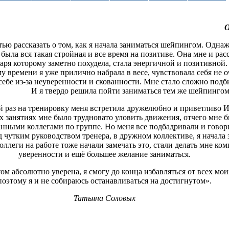
О
тью рассказать о том, как я начала заниматься шейпингом. Однаж
 была вся такая стройная и все время на позитиве. Она мне и рас
ря которому заметно похудела, стала энергичной и позитивной.
ому времени я уже прилично набрала в весе, чувствовала себя не о
себе из-за неуверенности и скованности. Мне стало сложно под
И я твердо решила пойти заниматься тем же шейпингом
й раз на тренировку меня встретила дружелюбно и приветливо И
х занятиях мне было трудновато уловить движения, отчего мне 
ными коллегами по группе. Но меня все подбадривали и говорил
д чутким руководством тренера, в дружном коллективе, я начала
оллеги на работе тоже начали замечать это, стали делать мне ко
уверенности и ещё большее желание заниматься.
том абсолютно уверена, я смогу до конца избавляться от всех мо
поэтому я и не собираюсь останавливаться на достигнутом».
Татьяна Соловых