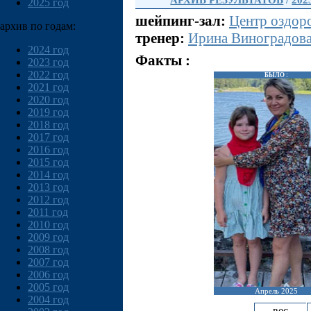
АРХИВ РЕЗУЛЬТАТОВ
/
202
2025 год
шейпинг-зал:
Центр оздор
архив по годам:
тренер:
Ирина Виноградов
2024 год
Факты :
2023 год
2022 год
БЫЛО :
2021 год
2020 год
2019 год
2018 год
2017 год
2016 год
2015 год
2014 год
2013 год
2012 год
2011 год
2010 год
2009 год
2008 год
2007 год
2006 год
2005 год
Апрель 2025
2004 год
вес