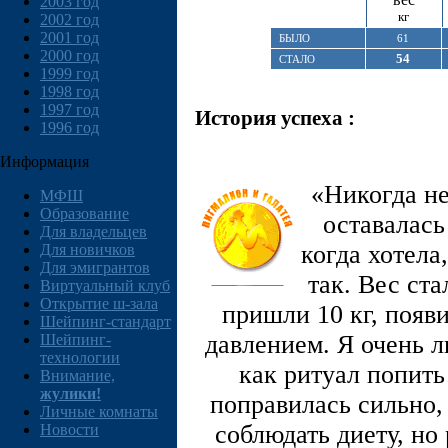
2003 год
кг
2002 год
2001 год
БЫЛО
61
2000 год
54
СТАЛО
1999 год
1998 год
1997 год
История успеха :
1996 год
Информация
«Никогда не
МФШ
Образование
оставалась 
Для владельцев
когда хотела
Для новичков
Для эмигрантов
так. Вес ст
Виртуальный клуб
Открытие ш-зала
пришли 10 кг, поя
Шейпинг-стандарт
давлением. Я очень л
Шейпинг-
технологии
как ритуал попить
Внимание,
жулики!
поправилась сильно,
Личные комнаты
соблюдать диету, но 
Новости