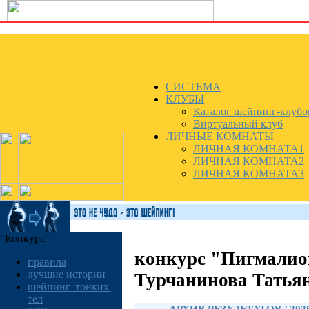
СИСТЕМА
КЛУБЫ
Каталог шейпинг-клубо
Виртуальный клуб
ЛИЧНЫЕ КОМНАТЫ
ЛИЧНАЯ КОМНАТА1
ЛИЧНАЯ КОМНАТА2
ЛИЧНАЯ КОМНАТА3
"Конкурс"
конкурс "Пигмалио
правила
лучшие истории
Турчанинова Татья
шейпинг 'тонких'
тел