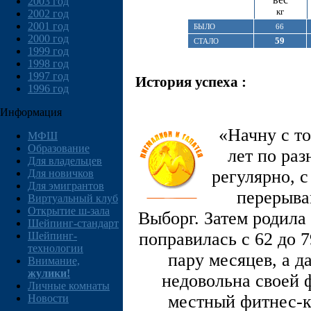
2003 год
кг
2002 год
2001 год
БЫЛО
66
2000 год
59
СТАЛО
1999 год
1998 год
1997 год
История успеха :
1996 год
Информация
«Начну с то
МФШ
Образование
лет по ра
Для владельцев
регулярно, с
Для новичков
Для эмигрантов
перерывам
Виртуальный клуб
Открытие ш-зала
Выборг. Затем родила
Шейпинг-стандарт
поправилась с 62 до 
Шейпинг-
технологии
пару месяцев, а д
Внимание,
жулики!
недовольна своей 
Личные комнаты
местный фитнес-кл
Новости