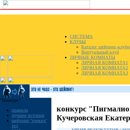
СИСТЕМА
КЛУБЫ
Каталог шейпинг-клубо
Виртуальный клуб
ЛИЧНЫЕ КОМНАТЫ
ЛИЧНАЯ КОМНАТА1
ЛИЧНАЯ КОМНАТА2
ЛИЧНАЯ КОМНАТА3
"Конкурс"
конкурс "Пигмалио
правила
лучшие истории
Кучеровская Екате
шейпинг 'тонких'
тел