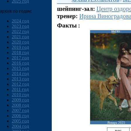
АРХИВ РЕЗУЛЬТАТОВ
/
202
2025 год
шейпинг-зал:
Центр оздор
архив по годам:
тренер:
Ирина Виноградов
2024 год
Факты :
2023 год
2022 год
БЫЛО :
2021 год
2020 год
2019 год
2018 год
2017 год
2016 год
2015 год
2014 год
2013 год
2012 год
2011 год
2010 год
2009 год
2008 год
2007 год
2006 год
2005 год
Январь 2025
2004 год
вес