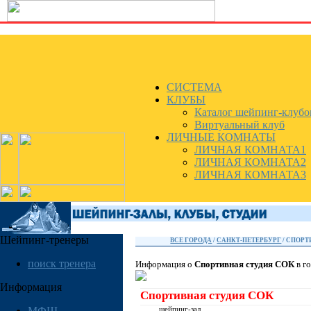
СИСТЕМА
КЛУБЫ
Каталог шейпинг-клубо
Виртуальный клуб
ЛИЧНЫЕ КОМНАТЫ
ЛИЧНАЯ КОМНАТА1
ЛИЧНАЯ КОМНАТА2
ЛИЧНАЯ КОМНАТА3
Шейпинг-тренеры
ВСЕ ГОРОДА
/
САНКТ-ПЕТЕРБУРГ
/ СПОРТ
поиск тренера
Информация о
Спортивная студия СОК
в г
Информация
Спортивная студия СОК
МФШ
шейпинг-зал