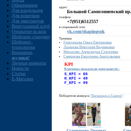
Образование
адрес:
Для владельцев
Большой Сампсониевский пр.,
Для новичков
телефон:
Для эмигрантов
+7(951)6512557
Виртуальный клуб
в социальной сети:
Открытие ш-зала
vk.com/shapingsok
Шейпинг-стандарт
Тренеры:
Шейпинг-
Григорьева Ольга Евгеньевна
Лазарева Виктория Вадимовна
технологии
Михаэлис Александра Сергеевна
Внимание,
Смирнова Екатерина Анатольевна
жулики!
Личные комнаты
KPI
Новости
Ключевые показатели деятельности :
Статьи
S_KPI = 86
E-Магазин
H_KPI = 40
F_KPI = 99
Победители конкурса
"Пигмалион и Галатея"
:
Суховерхова Людмила
Сок