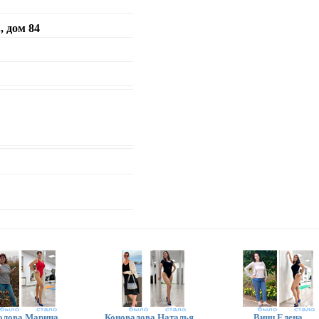
 дом 84
олова Марина
Коновалова Наталья
Винц Елена