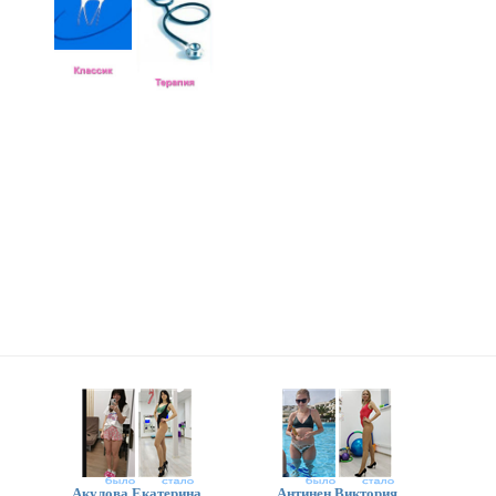
Акулова Екатерина
Антинен Виктория