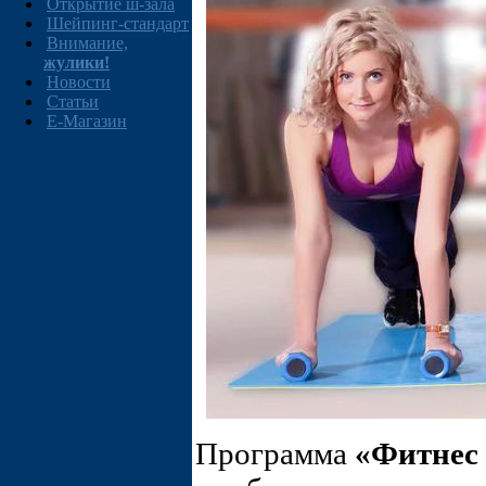
Открытие ш-зала
Шейпинг-стандарт
Внимание,
жулики!
Новости
Статьи
E-Магазин
Программа
«Фитнес