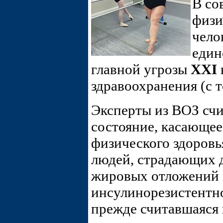
В со
физи
чело
един
главной угрозы
XXI
здравоохранения (с 
Эксперты из ВОЗ счи
состояние, касающее
физического здоровья
людей, страдающих 
жировых отложений в
инсулинорезистентно
прежде считавшаяся