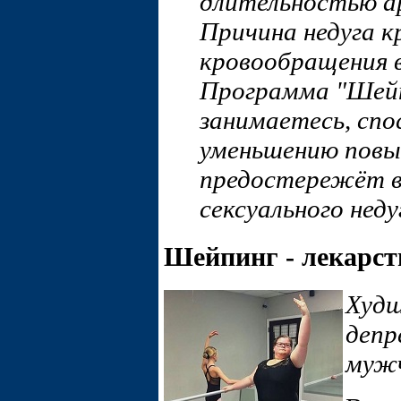
длительностью а
Причина недуга к
кровообращения 
Программа "Шейп
занимаетесь, сп
уменьшению повы
предостережёт в
сексуального нед
Шейпинг - лекарст
Худш
депр
муж