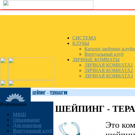
СИСТЕМА
КЛУБЫ
Каталог шейпинг-клубо
Виртуальный клуб
ЛИЧНЫЕ КОМНАТЫ
ЛИЧНАЯ КОМНАТА1
ЛИЧНАЯ КОМНАТА2
ЛИЧНАЯ КОМНАТА3
Информация
ШЕЙПИНГ - ТЕР
МФШ
Образование
Это ком
Для новичков
Виртуальный клуб
шейпинг