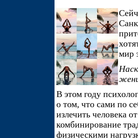
Сейч
Санк
прит
хотя
мир 
Наск
жен
В этом году психоло
о том, что сами по 
излечить человека от
комбинирование тра
физическими нагрузк