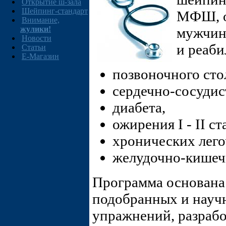
Открытие ш-зала
Шейпинг-стандарт
МФШ, о
Внимание,
мужчин
жулики!
Новости
и реаби
Статьи
E-Магазин
позвоночного сто
сердечно-сосудис
диабета,
ожирения I - II ст
хронических лего
желудочно-кишеч
Программа основана
подобранных и науч
упражнений, разраб