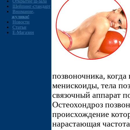
Открытие ш-зала
Шейпинг-стандарт
Внимание,
жулики!
Новости
Статьи
E-Магазин
позвоночника, когда
менискоиды, тела по
связочный аппарат по
Остеохондроз позвон
происхождение котор
нарастающая частота