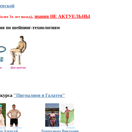
евской
,
знания НЕ АКТУЕЛЬНЫ
более 3х лет назад)
тия по шейпинг-технологиям
нкурса
"Пигмалион и Галатея"
ч Алексей
Левшунова Виктория