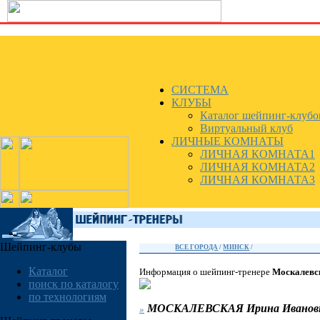
СИСТЕМА
КЛУБЫ
Каталог шейпинг-клубо
Виртуальный клуб
ЛИЧНЫЕ КОМНАТЫ
ЛИЧНАЯ КОМНАТА1
ЛИЧНАЯ КОМНАТА2
ЛИЧНАЯ КОМНАТА3
Шейпинг-клубы
ВСЕ ГОРОДА
/
МИНСК
/
Каталог
Информация о шейпинг-тренере
Москалевс
поиск по каталогу
по технологиям
МОСКАЛЕВСКАЯ
Ирина Иванов
»