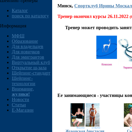
Шейпинг-тренеры
Минск
,
Спортклуб Ирины Москал
Каталог
поиск по каталогу
Тренер окончил курсы 26.11.2022
(
Информация
Тренер может проводить заня
МФШ
Образование
Для владельцев
Для новичков
Для эмигрантов
Виртуальный клуб
Открытие ш-зала
Шейпинг-стандарт
Шейпинг-
технологии
Внимание,
жулики!
Ее занимающиеся - участницы ко
Новости
Статьи
E-Магазин
Жуковская Анастасия
Сы