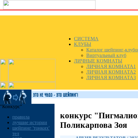
СИСТЕМА
КЛУБЫ
Каталог шейпинг-клубо
Виртуальный клуб
ЛИЧНЫЕ КОМНАТЫ
ЛИЧНАЯ КОМНАТА1
ЛИЧНАЯ КОМНАТА2
ЛИЧНАЯ КОМНАТА3
"Конкурс"
конкурс "Пигмалио
правила
лучшие истории
Поликарпова Зоя
шейпинг 'тонких'
тел