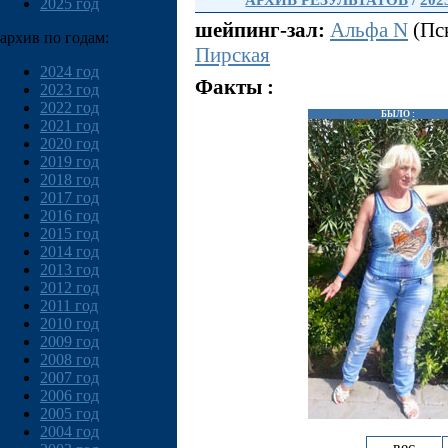
АРХИВ РЕЗУЛЬТАТОВ
/
202
2025 год
шейпинг-зал:
Альфа N
(Пск
архив по годам:
Пирская
2024 год
Факты :
2023 год
2022 год
БЫЛО :
2021 год
2020 год
2019 год
2018 год
2017 год
2016 год
2015 год
2014 год
2013 год
2012 год
2011 год
2010 год
2009 год
2008 год
2007 год
2006 год
2005 год
2004 год
вес