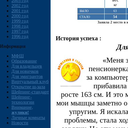
2003 год
кг
2002 год
2001 год
БЫЛО
63
2000 год
54
СТАЛО
1999 год
Заняла 2 место в 
1998 год
1997 год
1996 год
История успеха :
Для
Информация
МФШ
«Меня з
Образование
Для владельцев
пенсионерка
Для новичков
за компьютер
Для эмигрантов
Виртуальный клуб
прибавила 
Открытие ш-зала
Шейпинг-стандарт
росте 163 см. И это 
Шейпинг-
мои мышцы заметно ос
технологии
Внимание,
упругим. Я искал
жулики!
Личные комнаты
проблемы, стала хо
Новости