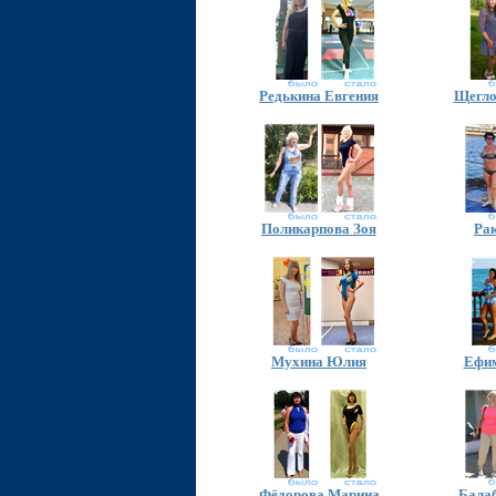
Редькина Евгения
Щегло
Поликарпова Зоя
Ра
Мухина Юлия
Ефим
Фёдорова Марина
Бала