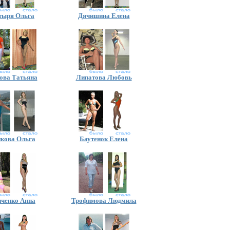
тыря Ольга
Дячишина Елена
ова Татьяна
Липатова Любовь
нкова Ольга
Баутенок Елена
иченко Анна
Трофимова Людмила