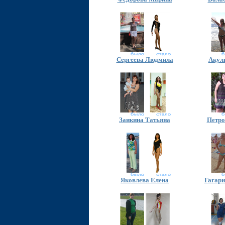
Сергеева Людмила
Акул
Заикина Татьяна
Петро
Яковлева Елена
Гагар