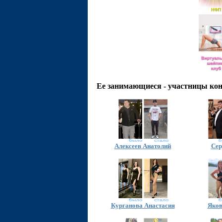
Ее занимающиеся - участницы ко
Алексеев Анатолий
Сер
Курганова Анастасия
Яков