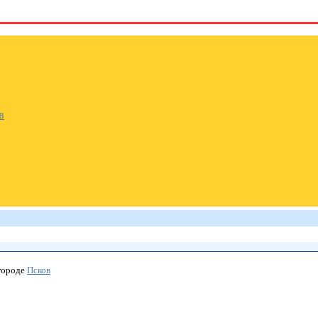
в
городе
Псков