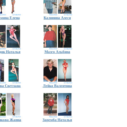
ьмина Елена
Калинина Алеся
ик Наталья
Мазго Альбина
ва Светлана
Лейко Валентина
икова Жанна
Заремба Наталья