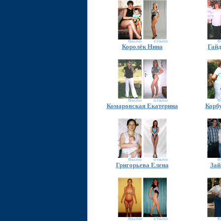
Королёк Нина
Гай
Комаровская Екатерина
Корб
Григорьева Елена
Зай