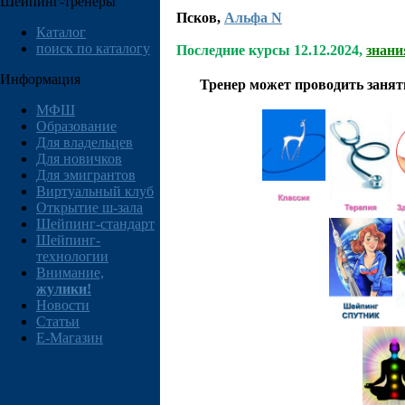
Шейпинг-тренеры
Псков
,
Альфа N
Каталог
поиск по каталогу
Последние курсы 12.12.2024,
знан
Информация
Тренер может проводить заня
МФШ
Образование
Для владельцев
Для новичков
Для эмигрантов
Виртуальный клуб
Открытие ш-зала
Шейпинг-стандарт
Шейпинг-
технологии
Внимание,
жулики!
Новости
Статьи
E-Магазин