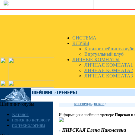
СИСТЕМА
КЛУБЫ
Каталог шейпинг-клубо
Виртуальный клуб
ЛИЧНЫЕ КОМНАТЫ
ЛИЧНАЯ КОМНАТА1
ЛИЧНАЯ КОМНАТА2
ЛИЧНАЯ КОМНАТА3
Шейпинг-клубы
ВСЕ ГОРОДА
/
ПСКОВ
/
Каталог
Информация о шейпинг-тренере
Пирская
в 
поиск по каталогу
по технологиям
ПИРСКАЯ
Елена Николаевна
»