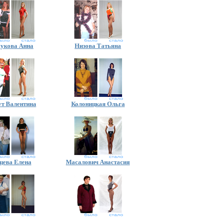
дукова Анна
Низова Татьяна
ут Валентина
Колоницкая Ольга
цева Елена
Масалович Анастасия