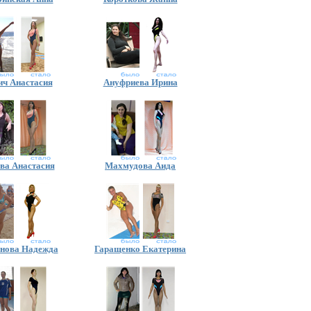
ич Анастасия
Ануфриева Ирина
ва Анастасия
Махмудова Аида
инова Надежда
Гаращенко Екатерина