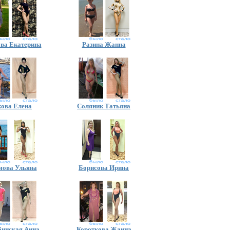
ва Екатерина
Разина Жанна
кова Елена
Соляник Татьяна
ова Ульяна
Борисова Ирина
бинская Анна
Короткова Жанна