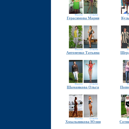
Герасимова Мария
Куз
Антоненко Татьяна
Шерд
Шаманкова Ольга
Попо
Хмыльникова Юлия
Сотн