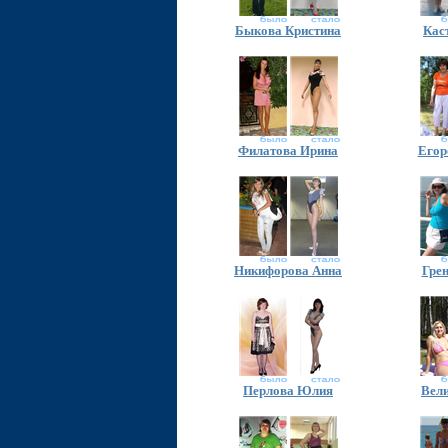
Быкова Кристина
Кас
Филатова Ирина
Егор
Никифорова Анна
Гре
Перлова Юлия
Вел