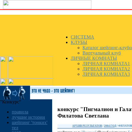
СИСТЕМА
КЛУБЫ
Каталог шейпинг-клубо
Виртуальный клуб
ЛИЧНЫЕ КОМНАТЫ
ЛИЧНАЯ КОМНАТА1
ЛИЧНАЯ КОМНАТА2
ЛИЧНАЯ КОМНАТА3
"Конкурс"
конкурс "Пигмалион и Гала
правила
Филатова Светлана
лучшие истории
шейпинг 'тонких'
АРХИВ РЕЗУЛЬТАТОВ
/
2004 ГОД
/ ФИЛАТО
тел