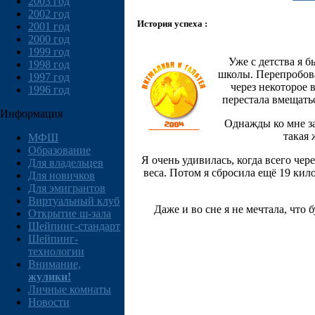
2003 год
2002 год
История успеха :
2001 год
2000 год
1999 год
Уже с детства я 
1998 год
школы. Перепробовал
1997 год
через некоторое 
1996 год
перестала вмещатьс
Информация
Однажды ко мне за
такая 
МФШ
Образование
Я очень удивилась, когда всего че
Для владельцев
веса. Потом я сбросила ещё 19 кил
Для новичков
Для эмигрантов
Виртуальный клуб
Даже и во сне я не мечтала, что 
Открытие ш-зала
Шейпинг-стандарт
Шейпинг-
технологии
Внимание,
жулики!
Личные комнаты
Новости