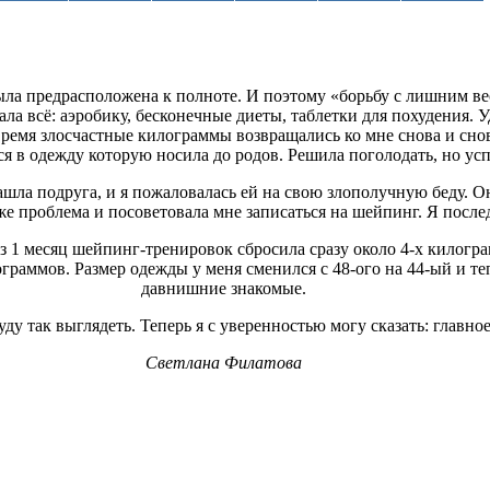
была предрасположена к полноте. И поэтому «борьбу с лишним вес
а всё: аэробику, бесконечные диеты, таблетки для похудения. Уд
время злосчастные килограммы возвращались ко мне снова и сно
я в одежду которую носила до родов. Решила поголодать, но усп
шла подруга, и я пожаловалась ей на свою злополучную беду. Она
же проблема и посоветовала мне записаться на шейпинг. Я послед
рез 1 месяц шейпинг-тренировок сбросила сразу около 4-х килог
ограммов. Размер одежды у меня сменился с 48-ого на 44-ый и т
давнишние знакомые.
буду так выглядеть. Теперь я с уверенностью могу сказать: главно
Светлана Филатова