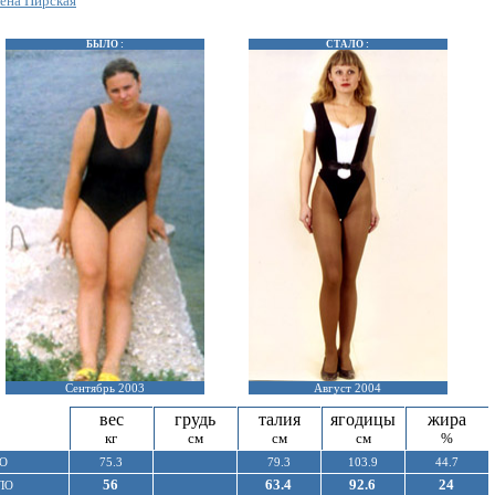
ена Пирская
БЫЛО :
СТАЛО :
Сентябрь 2003
Август 2004
вес
грудь
талия
ягодицы
жира
кг
см
см
см
%
О
75.3
79.3
103.9
44.7
56
63.4
92.6
24
ЛО