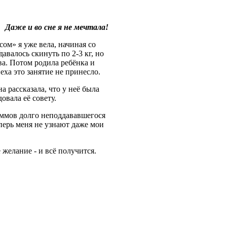
Даже и во сне я не мечтала!
ом» я уже вела, начиная со
авалось скинуть по 2-3 кг, но
ва. Потом родила ребёнка и
еха это занятие не принесло.
 рассказала, что у неё была
овала её совету.
раммов долго неподдававшегося
еперь меня не узнают даже мои
е желание - и всё получится.