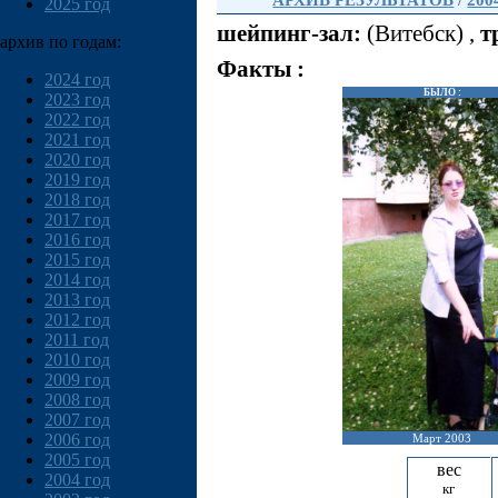
АРХИВ РЕЗУЛЬТАТОВ
/
200
2025 год
шейпинг-зал:
(Витебск) ,
т
архив по годам:
Факты :
2024 год
БЫЛО :
2023 год
2022 год
2021 год
2020 год
2019 год
2018 год
2017 год
2016 год
2015 год
2014 год
2013 год
2012 год
2011 год
2010 год
2009 год
2008 год
2007 год
2006 год
Март 2003
2005 год
вес
2004 год
кг