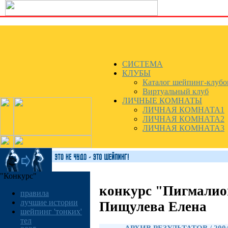
СИСТЕМА
КЛУБЫ
Каталог шейпинг-клубо
Виртуальный клуб
ЛИЧНЫЕ КОМНАТЫ
ЛИЧНАЯ КОМНАТА1
ЛИЧНАЯ КОМНАТА2
ЛИЧНАЯ КОМНАТА3
"Конкурс"
конкурс "Пигмалио
правила
лучшие истории
Пищулева Елена
шейпинг 'тонких'
тел