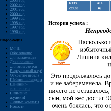
2003 год
БЫЛО
89.6
2002 год
62
СТАЛО
2001 год
2000 год
1999 год
История успеха :
1998 год
1997 год
Непреод
1996 год
Информация
Насколько я
избыточный
МФШ
Образование
Лишние кил
Для владельцев
Для новичков
н
Для эмигрантов
Виртуальный клуб
Это продолжалось до 
Открытие ш-зала
Шейпинг-стандарт
и не забеременела. В
Шейпинг-
технологии
ничего не оставалось,
Внимание,
сын, мой вес достиг 90
жулики!
Личные комнаты
очень боялась, что о
Новости