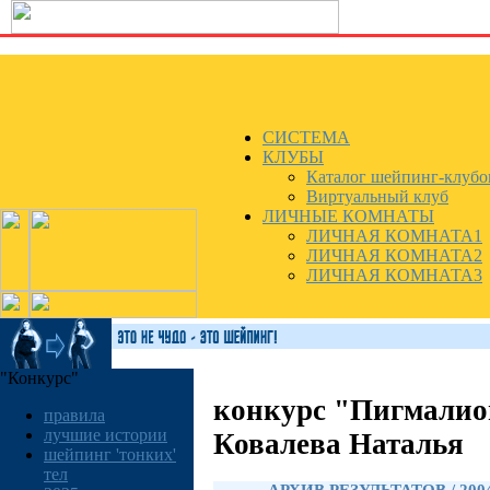
СИСТЕМА
КЛУБЫ
Каталог шейпинг-клубо
Виртуальный клуб
ЛИЧНЫЕ КОМНАТЫ
ЛИЧНАЯ КОМНАТА1
ЛИЧНАЯ КОМНАТА2
ЛИЧНАЯ КОМНАТА3
"Конкурс"
конкурс "Пигмалио
правила
лучшие истории
Ковалева Наталья
шейпинг 'тонких'
тел