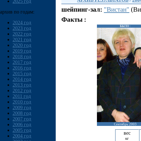
АРХИВ РЕЗУЛЬТАТОВ
/
200
2025 год
шейпинг-зал:
"Вистан"
(Ви
архив по годам:
Факты :
2024 год
БЫЛО :
2023 год
2022 год
2021 год
2020 год
2019 год
2018 год
2017 год
2016 год
2015 год
2014 год
2013 год
2012 год
2011 год
2010 год
2009 год
2008 год
2007 год
2006 год
Сентябрь 2003
2005 год
вес
2004 год
кг