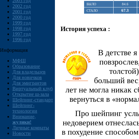
2003 год
БЫЛО
84.6
2002 год
67.3
СТАЛО
2001 год
2000 год
1999 год
История успеха :
1998 год
1997 год
1996 год
Информация
В детстве я
повзрослев
МФШ
Образование
толстой)
Для владельцев
Для новичков
больший вес
Для эмигрантов
лет не могла никак 
Виртуальный клуб
Открытие ш-зала
вернуться в «норма
Шейпинг-стандарт
Шейпинг-
технологии
Про шейпинг услы
Внимание,
недоверием отнеслась 
жулики!
Личные комнаты
в похудение способом
Новости