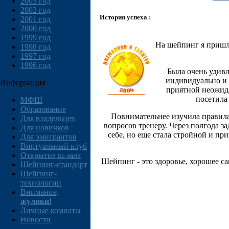
2003 год
2002 год
История успеха :
2001 год
2000 год
1999 год
На шейпинг я пришла
1998 год
1997 год
1996 год
Была очень удивл
индивидуально и 
Информация
приятной неожида
посетила 
МФШ
Образование
Повнимательнее изучила правила 
Для владельцев
вопросов тренеру. Через полгода з
Для новичков
себе, но еще стала стройной и п
Для эмигрантов
Виртуальный клуб
Открытие ш-зала
Шейпинг - это здоровье, хорошее са
Шейпинг-стандарт
Шейпинг-
технологии
Внимание,
жулики!
Личные комнаты
Новости