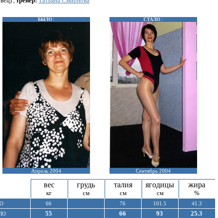
вец) ,
тренер:
Татьяна Смирнова
БЫЛО :
СТАЛО :
Апрель 2004
Сентябрь 2004
вес
грудь
талия
ягодицы
жира
кг
см
см
см
%
О
66
76
101.5
41.3
55
66
93
25.3
ЛО