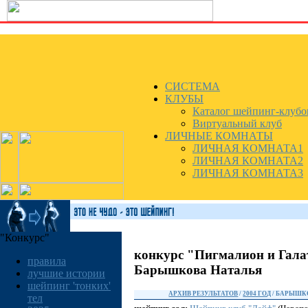
СИСТЕМА
КЛУБЫ
Каталог шейпинг-клубо
Виртуальный клуб
ЛИЧНЫЕ КОМНАТЫ
ЛИЧНАЯ КОМНАТА1
ЛИЧНАЯ КОМНАТА2
ЛИЧНАЯ КОМНАТА3
"Конкурс"
конкурс "Пигмалион и Гала
правила
Барышкова Наталья
лучшие истории
шейпинг 'тонких'
АРХИВ РЕЗУЛЬТАТОВ
/
2004 ГОД
/ БАРЫШК
тел