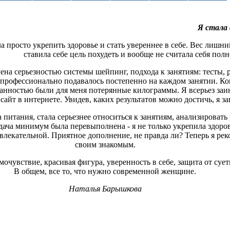
Я стала
 просто укрепить здоровье и стать увереннее в себе. Вес лишний
ставила себе цель похудеть и вообще не считала себя полн
ена серьезностью системы шейпинг, подхода к занятиям: тесты,
профессионально подавалось постепенно на каждом занятии. Ког
нностью были для меня потерянные килограммы. Я всерьез заи
сайт в интернете. Увидев, каких результатов можно достичь, я з
питания, стала серьезнее относиться к занятиям, анализировать 
адача минимум была перевыполнена - я не только укрепила здоро
ривлекательной. Приятное дополнение, не правда ли? Теперь я р
своим знакомым.
мочувствие, красивая фигура, уверенность в себе, защита от суе
В общем, все то, что нужно современной женщине.
Наталья Барышкова