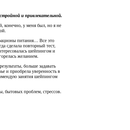
 стройной и привлекательной.
, конечно, у меня был, но я не
ой.
 рационы питания… Все это
да сделала повторный тест,
нтересовалась шейпингом и
агорелась желанием.
результаты, больше задавать
вье и приобрела уверенность в
екомендую занятия шейпингом
ты, бытовых проблем, стрессов.