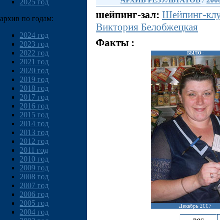
АРХИВ РЕЗУЛЬТАТОВ
/
200
2025 год
шейпинг-зал:
Шейпинг-клу
архив по годам:
Виктория Белобжецкая
2024 год
Факты :
2023 год
2022 год
БЫЛО :
2021 год
2020 год
2019 год
2018 год
2017 год
2016 год
2015 год
2014 год
2013 год
2012 год
2011 год
2010 год
2009 год
2008 год
2007 год
2006 год
2005 год
Декабрь 2007
2004 год
вес