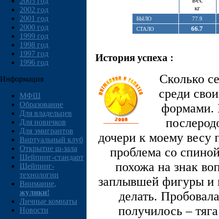
2003 год
кг
2002 год
2001 год
БЫЛО
77.9
2000 год
66.7
СТАЛО
1999 год
1998 год
1997 год
История успеха :
1996 год
Сколько се
Информация
среди сво
МФШ
Образование
формами.
Для владельцев
послерод
Для новичков
Для эмигрантов
дочери к моему весу 
Виртуальный клуб
Открытие ш-зала
проблема со спиной
Шейпинг-стандарт
похожа на знак во
Шейпинг-
технологии
заплывшей фигуры и п
Внимание,
жулики!
делать. Пробовала
Личные комнаты
получилось – тяга
Новости