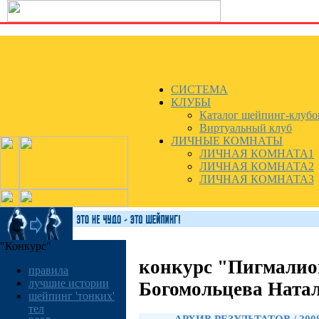
СИСТЕМА
КЛУБЫ
Каталог шейпинг-клубо
Виртуальный клуб
ЛИЧНЫЕ КОМНАТЫ
ЛИЧНАЯ КОМНАТА1
ЛИЧНАЯ КОМНАТА2
ЛИЧНАЯ КОМНАТА3
"Конкурс"
конкурс "Пигмалио
правила
лучшие истории
Богомольцева Ната
шейпинг 'тонких'
тел