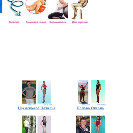
Науменкова Наталья
Попова Оксана