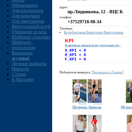
Образование
адрес:
Для владельцев
пр.Людникова, 12 - ВЦСК
Для новичков
телефон:
Для эмигрантов
+37529718-98-34
Виртуальный клуб
Тренеры:
Открытие ш-зала
Белобжецкая Виктория Викторовна
Шейпинг-стандарт
KPI
Шейпинг-
Ключевые показатели деятельности :
технологии
S_KPI = 0
Внимание,
H_KPI = 0
жулики!
F_KPI = 0
Личные комнаты
Новости
Победители конкурса
"Пигмалион и Галатея"
:
Статьи
E-Магазин
Петрова Анжела
Мураш