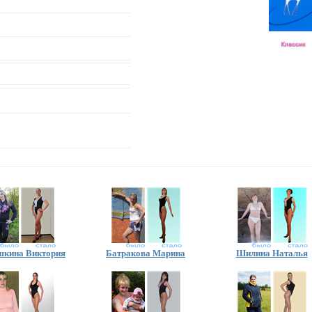
кина Виктория
Батракова Марина
Шилина Наталья