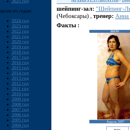
АРХИВ РЕЗУЛЬТАТОВ
/
200
2025 год
шейпинг-зал:
"Шейпинг-Лю
архив по годам:
(Чебоксары) ,
тренер:
Анна
2024 год
Факты :
2023 год
2022 год
БЫЛО :
2021 год
2020 год
2019 год
2018 год
2017 год
2016 год
2015 год
2014 год
2013 год
2012 год
2011 год
2010 год
2009 год
2008 год
2007 год
2006 год
2005 год
Апрель 2007
2004 год
вес