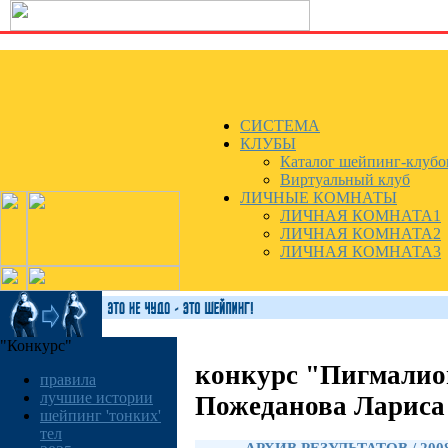
СИСТЕМА
КЛУБЫ
Каталог шейпинг-клубо
Виртуальный клуб
ЛИЧНЫЕ КОМНАТЫ
ЛИЧНАЯ КОМНАТА1
ЛИЧНАЯ КОМНАТА2
ЛИЧНАЯ КОМНАТА3
"Конкурс"
конкурс "Пигмалио
правила
лучшие истории
Пожеданова Лариса
шейпинг 'тонких'
тел