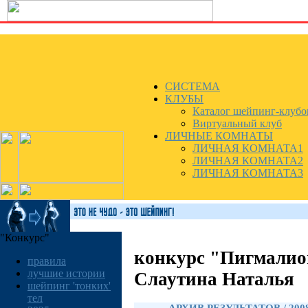
СИСТЕМА
КЛУБЫ
Каталог шейпинг-клубо
Виртуальный клуб
ЛИЧНЫЕ КОМНАТЫ
ЛИЧНАЯ КОМНАТА1
ЛИЧНАЯ КОМНАТА2
ЛИЧНАЯ КОМНАТА3
"Конкурс"
конкурс "Пигмалио
правила
лучшие истории
Слаутина Наталья
шейпинг 'тонких'
тел