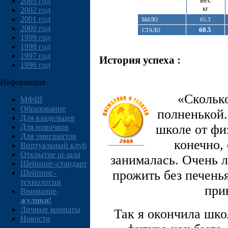
2003 год
кг
2002 год
2001 год
БЫЛО
65.3
2000 год
60.5
СТАЛО
1999 год
1998 год
1997 год
История успеха :
1996 год
Информация
«Сколько
МФШ
Образование
полненькой.
Для владельцев
школе от фи
Для новичков
Для эмигрантов
конечно, 
Виртуальный клуб
Открытие ш-зала
занималась. Очень л
Шейпинг-стандарт
прожить без печень
Шейпинг-
технологии
при
Внимание,
жулики!
Личные комнаты
Так я окончила школ
Новости