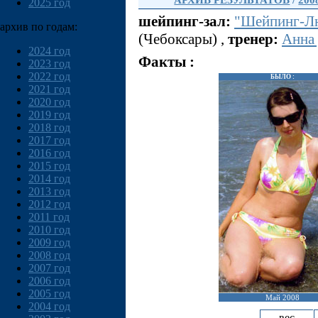
АРХИВ РЕЗУЛЬТАТОВ
/
200
2025 год
шейпинг-зал:
"Шейпинг-Лю
архив по годам:
(Чебоксары) ,
тренер:
Анна
2024 год
Факты :
2023 год
2022 год
БЫЛО :
2021 год
2020 год
2019 год
2018 год
2017 год
2016 год
2015 год
2014 год
2013 год
2012 год
2011 год
2010 год
2009 год
2008 год
2007 год
2006 год
2005 год
Май 2008
2004 год
вес