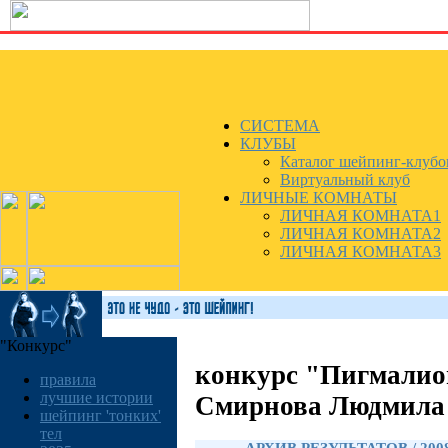
СИСТЕМА
КЛУБЫ
Каталог шейпинг-клубо
Виртуальный клуб
ЛИЧНЫЕ КОМНАТЫ
ЛИЧНАЯ КОМНАТА1
ЛИЧНАЯ КОМНАТА2
ЛИЧНАЯ КОМНАТА3
"Конкурс"
конкурс "Пигмалио
правила
лучшие истории
Смирнова Людмила
шейпинг 'тонких'
тел