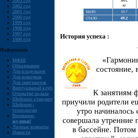
2003 год
кг
2002 год
2001 год
БЫЛО
59.7
2000 год
49.2
СТАЛО
1999 год
1998 год
1997 год
История успеха :
1996 год
Информация
«Гармония
МФШ
Образование
состояние, 
Для владельцев
Для новичков
Для эмигрантов
Виртуальный клуб
К занятиям 
Открытие ш-зала
Шейпинг-стандарт
приучили родители ещ
Шейпинг-
утро начиналось с
технологии
Внимание,
совершала утренние п
жулики!
Личные комнаты
в бассейне. Потом
Новости