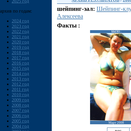
АРХИВ РЕЗУЛЬТАТОВ
/
200
2025 год
шейпинг-зал:
Шейпинг-клу
архив по годам:
Алексеева
2024 год
Факты :
2023 год
2022 год
БЫЛО :
2021 год
2020 год
2019 год
2018 год
2017 год
2016 год
2015 год
2014 год
2013 год
2012 год
2011 год
2010 год
2009 год
2008 год
2007 год
2006 год
2005 год
Март 2008
2004 год
вес