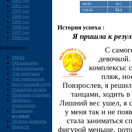
2003 год
БЫЛО
68.2
2002 год
53.1
СТАЛО
2001 год
2000 год
1999 год
История успеха :
1998 год
1997 год
Я пришла к резу
1996 год
Информация
С самог
девочкой.
МФШ
Образование
комплексы: с
Для владельцев
Для новичков
пляж, но
Для эмигрантов
Повзрослев, я решил
Виртуальный клуб
Открытие ш-зала
танцами, ходить в
Шейпинг-стандарт
Шейпинг-
Лишний вес ушел, я с
технологии
у меня так и не поя
Внимание,
жулики!
стала заниматься с
Личные комнаты
Новости
фигурой меньше, пот