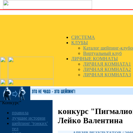
СИСТЕМА
КЛУБЫ
Каталог шейпинг-клубо
Виртуальный клуб
ЛИЧНЫЕ КОМНАТЫ
ЛИЧНАЯ КОМНАТА1
ЛИЧНАЯ КОМНАТА2
ЛИЧНАЯ КОМНАТА3
"Конкурс"
конкурс "Пигмалио
правила
лучшие истории
Лейко Валентина
шейпинг 'тонких'
тел