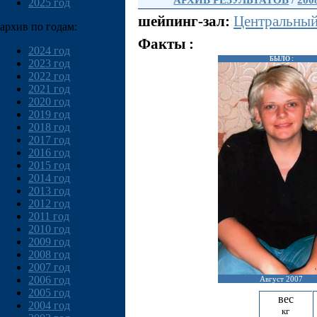
АРХИВ РЕЗУЛЬТАТОВ
/
200
2025 год
шейпинг-зал:
Центральны
архив по годам:
Факты :
2024 год
БЫЛО :
2023 год
2022 год
2021 год
2020 год
2019 год
2018 год
2017 год
2016 год
2015 год
2014 год
2013 год
2012 год
2011 год
2010 год
2009 год
2008 год
2007 год
2006 год
Август 2007
2005 год
вес
2004 год
кг