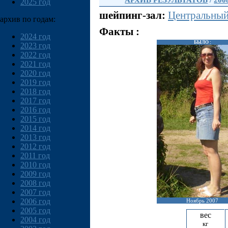
АРХИВ РЕЗУЛЬТАТОВ
/
200
2025 год
шейпинг-зал:
Центральны
архив по годам:
Факты :
2024 год
БЫЛО :
2023 год
2022 год
2021 год
2020 год
2019 год
2018 год
2017 год
2016 год
2015 год
2014 год
2013 год
2012 год
2011 год
2010 год
2009 год
2008 год
2007 год
2006 год
Ноябрь 2007
2005 год
вес
2004 год
кг