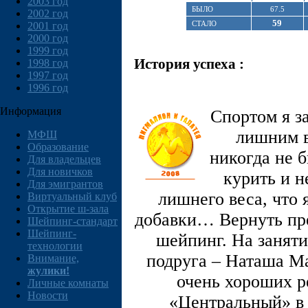
2003 год
БЫЛО
67.5
2002 год
59
СТАЛО
2001 год
2000 год
1999 год
История успеха :
1998 год
1997 год
1996 год
Информация
Спортом я за
лишним в
МФШ
Образование
никогда не 
Для владельцев
Для новичков
курить и н
Для эмигрантов
лишнего веса, что я
Виртуальный клуб
Открытие ш-зала
добавки… Вернуть пр
Шейпинг-стандарт
Шейпинг-
шейпинг. На занят
технологии
подруга – Наташа Ма
Внимание,
жулики!
очень хороших р
Личные комнаты
Новости
«Центральный» в 