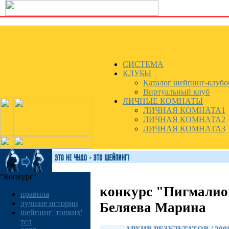
СИСТЕМА
КЛУБЫ
Каталог шейпинг-клубо
Виртуальный клуб
ЛИЧНЫЕ КОМНАТЫ
ЛИЧНАЯ КОМНАТА1
ЛИЧНАЯ КОМНАТА2
ЛИЧНАЯ КОМНАТА3
"Конкурс"
конкурс "Пигмалио
правила
лучшие истории
Беляева Марина
шейпинг 'тонких'
тел