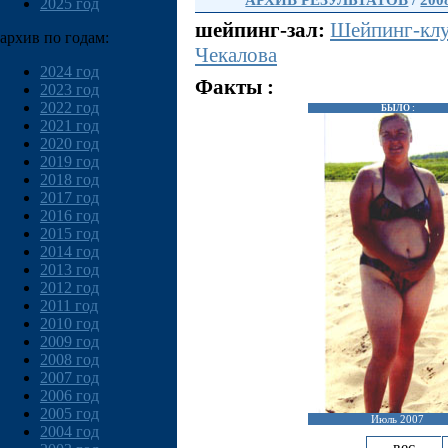
АРХИВ РЕЗУЛЬТАТОВ
/
200
2025 год
шейпинг-зал:
Шейпинг-клу
архив по годам:
Чекалова
2024 год
Факты :
2023 год
2022 год
БЫЛО :
2021 год
2020 год
2019 год
2018 год
2017 год
2016 год
2015 год
2014 год
2013 год
2012 год
2011 год
2010 год
2009 год
2008 год
2007 год
2006 год
2005 год
Июль 2007
2004 год
вес