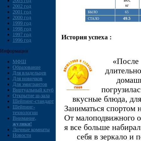
2003 год
кг
2002 год
2001 год
БЫЛО
65
2000 год
49.5
СТАЛО
1999 год
1998 год
1997 год
История успеха :
1996 год
Информация
«После 
МФШ
Образование
длительно
Для владельцев
домашн
Для новичков
Для эмигрантов
погрузилас
Виртуальный клуб
Открытие ш-зала
вкусные блюда, дл
Шейпинг-стандарт
Заниматься спортом н
Шейпинг-
технологии
От малоподвижного о
Внимание,
жулики!
я все больше набирал
Личные комнаты
себя в зеркало и 
Новости