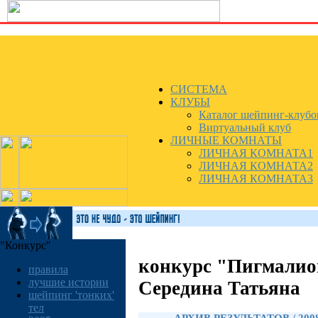
СИСТЕМА
КЛУБЫ
Каталог шейпинг-клубо
Виртуальный клуб
ЛИЧНЫЕ КОМНАТЫ
ЛИЧНАЯ КОМНАТА1
ЛИЧНАЯ КОМНАТА2
ЛИЧНАЯ КОМНАТА3
"Конкурс"
конкурс "Пигмалио
правила
лучшие истории
Середина Татьяна
шейпинг 'тонких'
тел