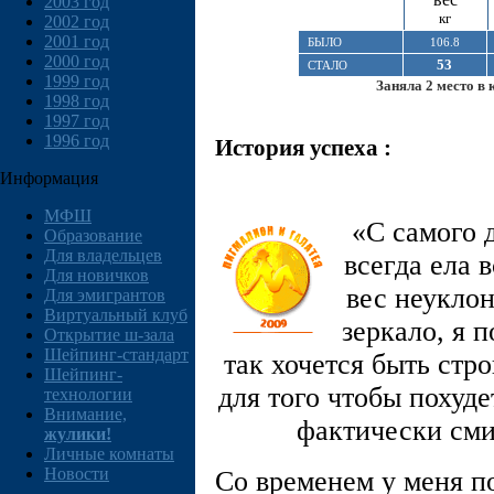
2003 год
кг
2002 год
2001 год
БЫЛО
106.8
2000 год
53
СТАЛО
1999 год
Заняла 2 место в 
1998 год
1997 год
1996 год
История успеха :
Информация
МФШ
«С самого д
Образование
Для владельцев
всегда ела 
Для новичков
вес неуклон
Для эмигрантов
Виртуальный клуб
зеркало, я п
Открытие ш-зала
Шейпинг-стандарт
так хочется быть стр
Шейпинг-
для того чтобы похуде
технологии
Внимание,
фактически сми
жулики!
Личные комнаты
Новости
Со временем у меня п