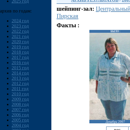
АРХИВ РЕЗУЛЬТАТОВ
/
200
2025 год
шейпинг-зал:
Центральны
архив по годам:
Пирская
2024 год
Факты :
2023 год
2022 год
БЫЛО :
2021 год
2020 год
2019 год
2018 год
2017 год
2016 год
2015 год
2014 год
2013 год
2012 год
2011 год
2010 год
2009 год
2008 год
2007 год
2006 год
2005 год
Декабрь 2007
2004 год
вес