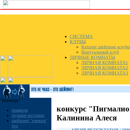
СИСТЕМА
КЛУБЫ
Каталог шейпинг-клубо
Виртуальный клуб
ЛИЧНЫЕ КОМНАТЫ
ЛИЧНАЯ КОМНАТА1
ЛИЧНАЯ КОМНАТА2
ЛИЧНАЯ КОМНАТА3
"Конкурс"
конкурс "Пигмалио
правила
лучшие истории
Калинина Алеся
шейпинг 'тонких'
тел