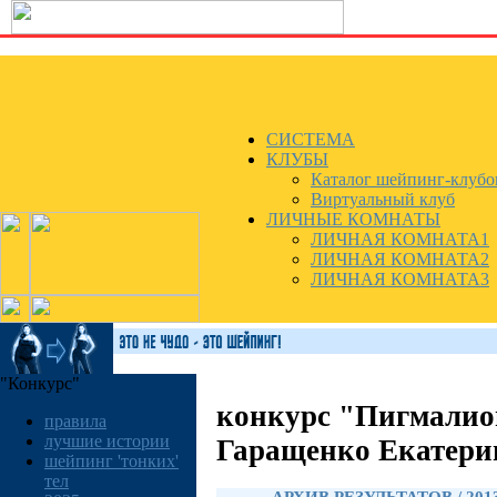
СИСТЕМА
КЛУБЫ
Каталог шейпинг-клубо
Виртуальный клуб
ЛИЧНЫЕ КОМНАТЫ
ЛИЧНАЯ КОМНАТА1
ЛИЧНАЯ КОМНАТА2
ЛИЧНАЯ КОМНАТА3
"Конкурс"
конкурс "Пигмалио
правила
лучшие истории
Гаращенко Екатери
шейпинг 'тонких'
тел