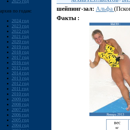
АРХИВ РЕЗУЛЬТАТОВ
/
201
2025 год
шейпинг-зал:
Альфа
(Пско
архив по годам:
Факты :
2024 год
БЫЛО :
2023 год
2022 год
2021 год
2020 год
2019 год
2018 год
2017 год
2016 год
2015 год
2014 год
2013 год
2012 год
2011 год
2010 год
2009 год
2008 год
2007 год
2006 год
Январь 2013
2005 год
вес
2004 год
кг