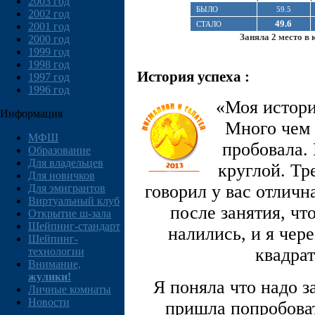
2003 год
БЫЛО
59.5
2002 год
49.6
СТАЛО
2001 год
Заняла 2 место в 
2000 год
1999 год
1998 год
История успеха :
1997 год
1996 год
«Моя истори
Информация
Много чем 
МФШ
пробовала. 
Образование
Для владельцев
круглой. Тр
Для новичков
говорил у вас отличн
Для эмигрантов
Виртуальный клуб
после занятия, ч
Открытие ш-зала
Шейпинг-стандарт
налились, и я чер
Шейпинг-
квадра
технологии
Внимание,
жулики!
Я поняла что надо з
Личные комнаты
Новости
пришла попробоват