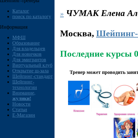
Шейпинг-тренеры
ЧУМАК
Елена Ал
Каталог
»
поиск по каталогу
Информация
Москва
,
Шейпинг-
МФШ
Образование
Для владельцев
Последние курсы 0
Для новичков
Для эмигрантов
Виртуальный клуб
Открытие ш-зала
Тренер может проводить заня
Шейпинг-стандарт
Шейпинг-
технологии
Внимание,
жулики!
Новости
Статьи
E-Магазин