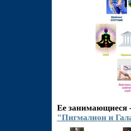
Ее занимающиеся 
"Пигмалион и Гал