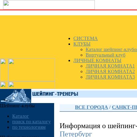
СИСТЕМА
КЛУБЫ
Каталог шейпинг-клубо
Виртуальный клуб
ЛИЧНЫЕ КОМНАТЫ
ЛИЧНАЯ КОМНАТА1
ЛИЧНАЯ КОМНАТА2
ЛИЧНАЯ КОМНАТА3
Шейпинг-клубы
ВСЕ ГОРОДА
/
САНКТ-П
Каталог
поиск по каталогу
Информация о шейпинг
по технологиям
Петербург