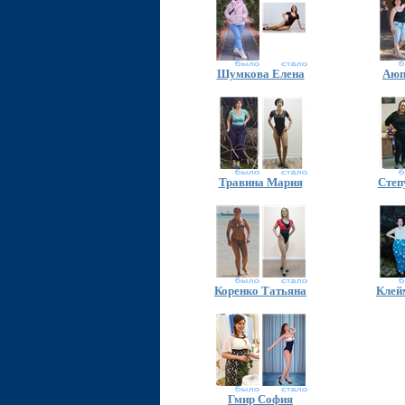
Шумкова Елена
Аюп
Травина Мария
Степ
Коренко Татьяна
Клей
Гмир София