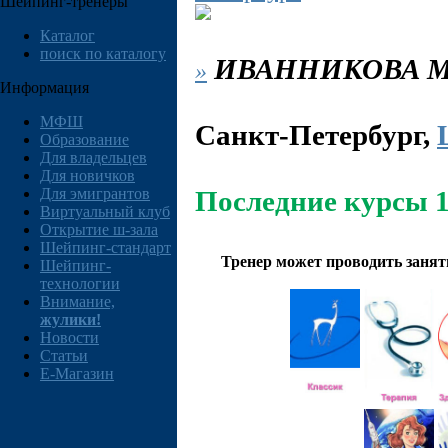
Шейпинг-тренеры
Каталог
поиск по каталогу
ИВАННИКОВА
М
»
Информация
МФШ
Санкт-Петербург
,
Образование
Для владельцев
Для новичков
Для эмигрантов
Последние курсы 1
Виртуальный клуб
Открытие ш-зала
Шейпинг-стандарт
Тренер может проводить заня
Шейпинг-
технологии
Внимание,
жулики!
Новости
Статьи
E-Магазин