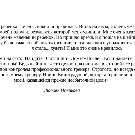
ребенка я очень сильно поправилась. Встав на весы, я очень ужа
моей подруги, результаты которой меня удивили. Мне очень захот
 очень маленький ребенок. Но пришло время, и я пошла на шейп
у было тяжело соблюдать питание, плохо давались упражнения. Н
я стала... худеть! И мне это очень нравилось.
ами на фото. Найдите 10 отличий «До» и «После». Если найдете 
ством! Ведь шейпинг – это целостная система, в которой все ра
 под контролем профессионального тренера. Строгого, но всегда
ость моему тренеру, Ирине Виноградовой, которая терпеливо и 
моей, казавшейся прежде несбыточной цели».
Любовь Новикова