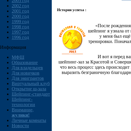
2003 год
2002 год
История успеха :
2001 год
2000 год
1999 год
«После рождения 
1998 год
шейпинг я узнала от 
1997 год
у меня был ещё
1996 год
тренировки. Поначал
Информация
И вот я перед в
МФШ
шейпинг-зал за Красотой и Совершен
Образование
что весь процесс здесь происходит
Для владельцев
выразить безграничную благодарн
Для новичков
Для эмигрантов
Виртуальный клуб
Открытие ш-зала
Шейпинг-стандарт
Шейпинг-
технологии
Внимание,
жулики!
Личные комнаты
Новости