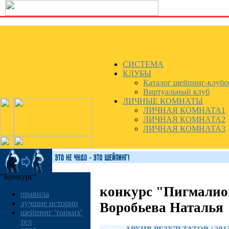
СИСТЕМА
КЛУБЫ
Каталог шейпинг-клубо
Виртуальный клуб
ЛИЧНЫЕ КОМНАТЫ
ЛИЧНАЯ КОМНАТА1
ЛИЧНАЯ КОМНАТА2
ЛИЧНАЯ КОМНАТА3
"Конкурс"
конкурс "Пигмалио
правила
лучшие истории
Воробьева Наталья
шейпинг 'тонких'
тел