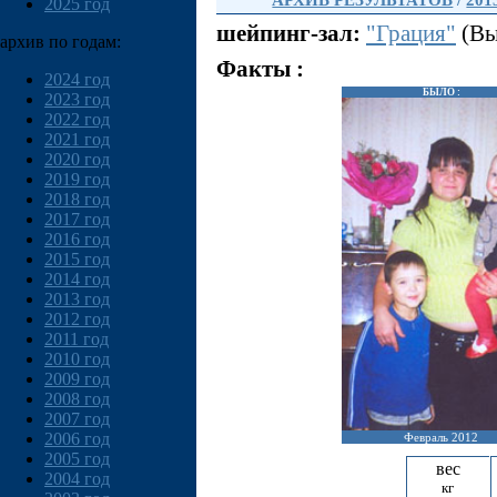
АРХИВ РЕЗУЛЬТАТОВ
/
201
2025 год
шейпинг-зал:
"Грация"
(Вы
архив по годам:
Факты :
2024 год
БЫЛО :
2023 год
2022 год
2021 год
2020 год
2019 год
2018 год
2017 год
2016 год
2015 год
2014 год
2013 год
2012 год
2011 год
2010 год
2009 год
2008 год
2007 год
2006 год
Февраль 2012
2005 год
вес
2004 год
кг