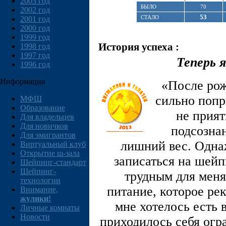
2003 год
БЫЛО
70
2002 год
53
СТАЛО
2001 год
2000 год
1999 год
История успеха :
1998 год
1997 год
Теперь 
1996 год
Информация
«После рож
сильно попр
МФШ
Образование
не прият
Для владельцев
Для новичков
подсозна
Для эмигрантов
лишний вес. Одна
Виртуальный клуб
Открытие ш-зала
записаться на шейп
Шейпинг-стандарт
Шейпинг-
трудным для меня
технологии
питание, которое ре
Внимание,
жулики!
мне хотелось есть 
Личные комнаты
Новости
приходилось себя огр