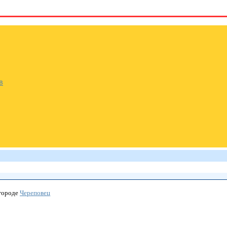
в
городе
Череповец