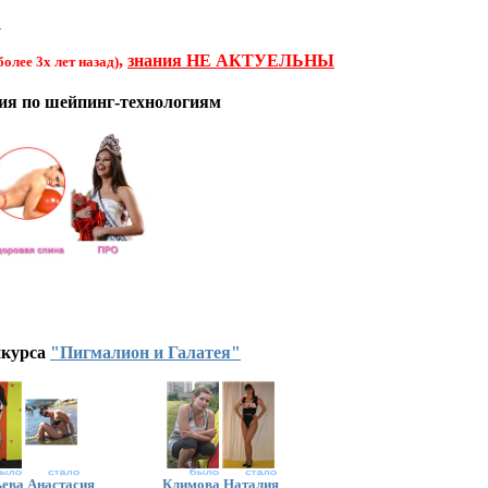
"
,
знания НЕ АКТУЕЛЬНЫ
более 3х лет назад)
тия по шейпинг-технологиям
нкурса
"Пигмалион и Галатея"
ева Анастасия
Климова Наталия