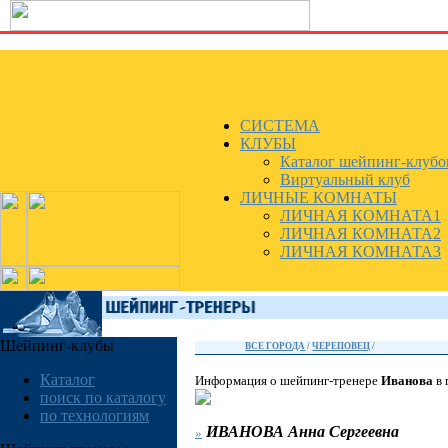
СИСТЕМА
КЛУБЫ
Каталог шейпинг-клубо
Виртуальный клуб
ЛИЧНЫЕ КОМНАТЫ
ЛИЧНАЯ КОМНАТА1
ЛИЧНАЯ КОМНАТА2
ЛИЧНАЯ КОМНАТА3
Шейпинг-клубы
ВСЕ ГОРОДА
/
ЧЕРЕПОВЕЦ
/
Каталог
Информация о шейпинг-тренере
Иванова
в 
поиск по каталогу
по технологиям
ИВАНОВА
Анна Сергеевна
»