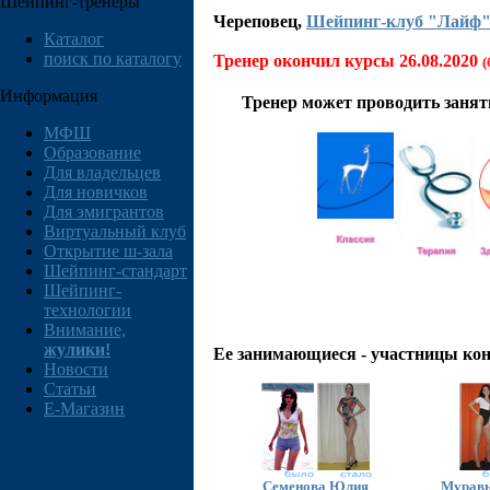
Шейпинг-тренеры
Череповец
,
Шейпинг-клуб "Лайф
Каталог
поиск по каталогу
Тренер окончил курсы 26.08.2020
(
Информация
Тренер может проводить заня
МФШ
Образование
Для владельцев
Для новичков
Для эмигрантов
Виртуальный клуб
Открытие ш-зала
Шейпинг-стандарт
Шейпинг-
технологии
Внимание,
жулики!
Ее занимающиеся - участницы ко
Новости
Статьи
E-Магазин
Семенова Юлия
Муравь