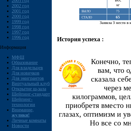
2003 год
кг
2002 год
2001 год
БЫЛО
75
2000 год
65
СТАЛО
1999 год
Заняла 3 место в 
1998 год
1997 год
1996 год
История успеха :
Информация
МФШ
Конечно, те
Образование
Для владельцев
вам, что 
Для новичков
сказала себ
Для эмигрантов
Виртуальный клуб
через м
Открытие ш-зала
Шейпинг-стандарт
килограммов, цел
Шейпинг-
приобретя вместо н
технологии
Внимание,
глазах, оптимизм и ув
жулики!
Личные комнаты
Но все со м
Новости