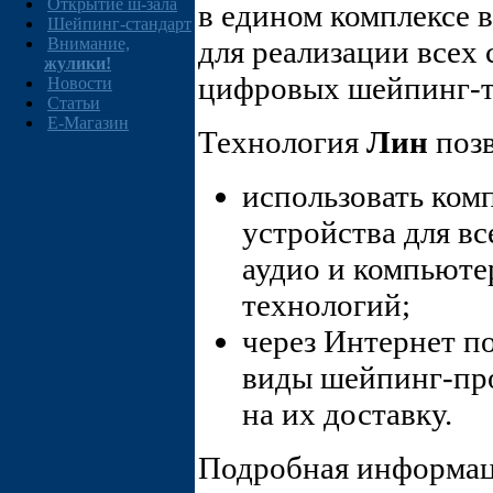
Открытие ш-зала
в едином комплексе 
Шейпинг-стандарт
Внимание,
для реализации всех
жулики!
цифровых шейпинг-т
Новости
Статьи
E-Магазин
Технология
Лин
позв
использовать ком
устройства для в
аудио и компьют
технологий;
через Интернет п
виды шейпинг-про
на их доставку.
Подробная информац