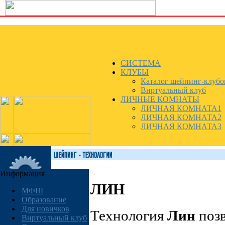
СИСТЕМА
КЛУБЫ
Каталог шейпинг-клубо
Виртуальный клуб
ЛИЧНЫЕ КОМНАТЫ
ЛИЧНАЯ КОМНАТА1
ЛИЧНАЯ КОМНАТА2
ЛИЧНАЯ КОМНАТА3
Информация
ЛИН
МФШ
Образование
Для новичков
Технология
Лин
позв
Виртуальный клуб