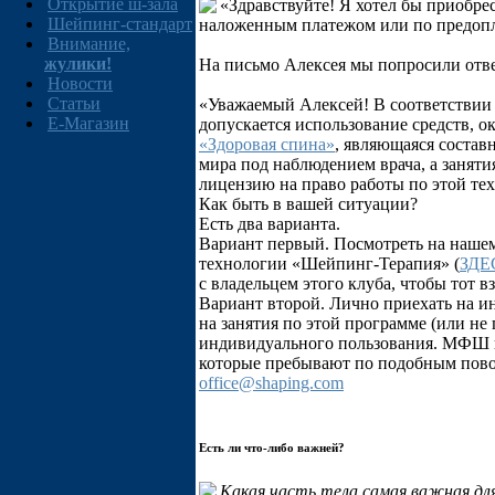
Открытие ш-зала
«Здравствуйте! Я хотел бы приобре
Шейпинг-стандарт
наложенным платежом или по предоплат
Внимание,
жулики!
На письмо Алексея мы попросили отве
Новости
Статьи
«Уважаемый Алексей! В соответствии 
E-Магазин
допускается использование средств, 
«Здоровая спина»
, являющаяся состав
мира под наблюдением врача, а заняти
лицензию на право работы по этой те
Как быть в вашей ситуации?
Есть два варианта.
Вариант первый. Посмотреть на нашем
технологии «Шейпинг-Терапия» (
ЗДЕ
с владельцем этого клуба, чтобы тот 
Вариант второй. Лично приехать на и
на занятия по этой программе (или не
индивидуального пользования. МФШ п
которые пребывают по подобным повод
office@shaping.com
Есть ли что-либо важней?
Какая часть тела самая важная для