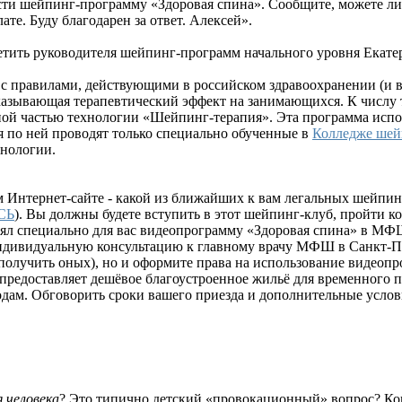
сти шейпинг-программу «Здоровая спина». Сообщите, можете ли
е. Буду благодарен за ответ. Алексей».
тить руководителя шейпинг-программ начального уровня Екатер
с правилами, действующими в российском здравоохранении (и в
оказывающая терапевтический эффект на занимающихся. К числу 
ной частью технологии «Шейпинг-терапия». Эта программа испо
я по ней проводят только специально обученные в
Колледже шей
хнологии.
 Интернет-сайте - какой из ближайших к вам легальных шейпин
СЬ
). Вы должны будете вступить в этот шейпинг-клуб, пройти ко
взял специально для вас видеопрограмму «Здоровая спина» в МФШ
ндивидуальную консультацию к главному врачу МФШ в Санкт-Пет
 получить оных), но и оформите права на использование видеоп
редоставляет дешёвое благоустроенное жильё для временного п
ам. Обговорить сроки вашего приезда и дополнительные услови
 человека
? Это типично детский «провокационный» вопрос? Коне