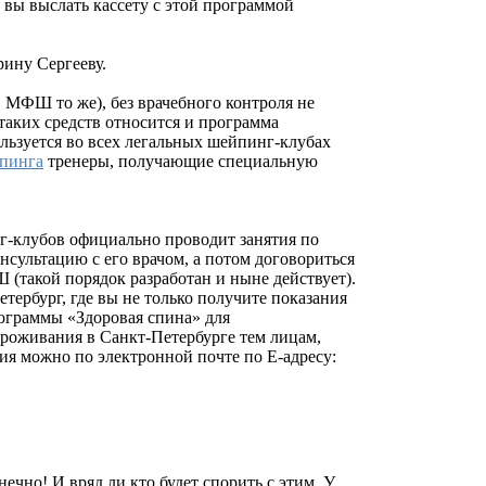
 вы выслать кассету с этой программой
ину Сергееву.
 МФШ то же), без врачебного контроля не
таких средств относится и программа
льзуется во всех легальных шейпинг-клубах
пинга
тренеры, получающие специальную
г-клубов официально проводит занятия по
нсультацию с его врачом, а потом договориться
 (такой порядок разработан и ныне действует).
ербург, где вы не только получите показания
рограммы «Здоровая спина» для
роживания в Санкт-Петербурге тем лицам,
я можно по электронной почте по Е-адресу:
чно! И вряд ли кто будет спорить с этим. У