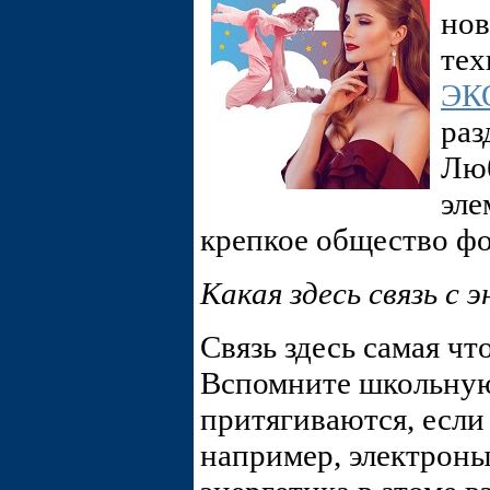
нов
тех
ЭК
раз
Люб
эле
крепкое общество фо
Какая здесь связь с 
Связь здесь самая чт
Вспомните школьную
притягиваются, если
например, электроны