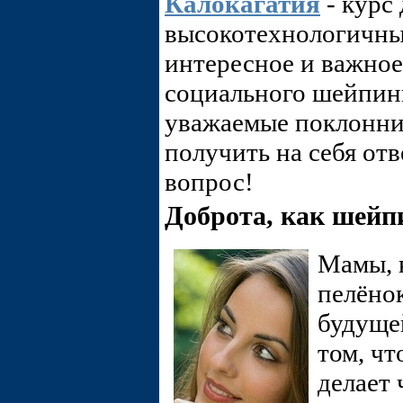
Калокагатия
- курс
высокотехнологичны
интересное и важное
социального шейпинг
уважаемые поклонни
получить на себя от
вопрос!
Доброта, как шейп
Мамы, 
пелёнок
будуще
том, чт
делает 