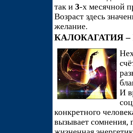
так и
3
-х месячной п
Возраст здесь значе
желание.
КАЛОКАГАТИЯ –
Нех
счё
раз
бла
И в
соц
конкретного человек
вызывает сомнения, 
жизненная энергетик