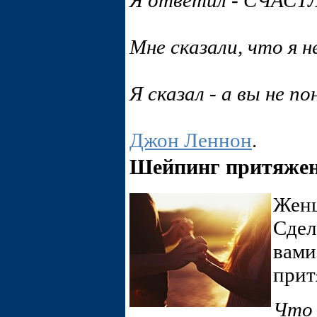
Я ответил - СЧАС
Мне сказали, что я н
Я сказал - а вы не 
Джон Леннон
.
Шейпинг притяже
Женщ
Сдел
вами
прит
Что 