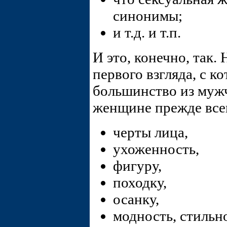
синонимы;
и т.д. и т.п.
И это, конечно, так.
первого взгляда, с к
большинство из мужч
женщине прежде всег
черты лица,
ухоженность,
фигуру,
походку,
осанку,
модность, стильн