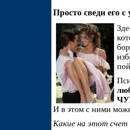
Просто сведи его с
Зде
кот
бор
изб
пой
Пси
люб
ЧУ
И в этом с ними можн
Какие на этот счет