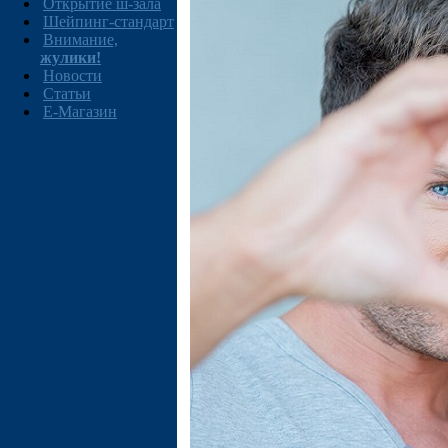
Открытие ш-зала
Шейпинг-стандарт
Внимание,
жулики!
Новости
Статьи
E-Магазин